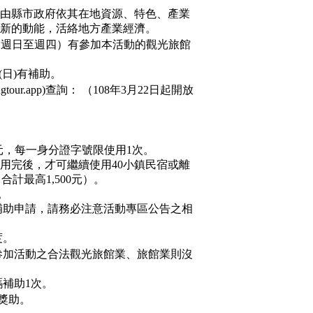
，由縣市政府依其在地資源、特色、產業
新的動能，活絡地方產業經濟。
住（週日至週四）有參加本活動的觀光旅館
日(日)有補助。
ingtour.app)查詢： （108年3月22日起開放
元，每一身分證字號限使用1次。
助用完後，才可繼續使用40小鎮民宿或離
計最高1,500元）。
。
補助申請，請務必注意活動專區公告之相
度。
有參加活動之合法觀光旅館業、旅館業則沒
碼補助1次。
獎助。