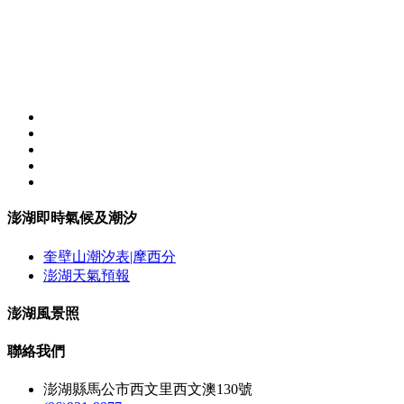
澎湖即時氣候及潮汐
奎壁山潮汐表|摩西分
澎湖天氣預報
澎湖風景照
聯絡我們
澎湖縣馬公市西文里西文澳130號