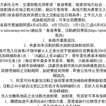
是地方創生元年，交通部觀光局希望「春遊專案」能更與地方結合
規劃適合在地之觀光活動，藉以引客留客，為地方觀光產業注入
30日期間 (依各縣市政府具體公告之活動起迄日期為準）之平日入
或旅館或民宿，可享住宿費獎助。
、各縣市實施期間遇4月4日(四)、4月7日(日)、5月1日(三)及6月9
.taiwanstay.net.tw)連結至「春遊專案」活動網頁專區(https://spr
查詢）
1、各縣市優惠資訊。
2、有參加本活動的觀光旅館或旅館或民宿。
晚可用入住旅客(不限年齡)1人之身分證字號補助住宿費最高500
島加碼補助各1次：「18歲以上至40歲以下」青年需先將基本補
500元各1次（每位青年最多享有基本、離島、小鎮各補助1次，合
3、各縣市加碼補助：請參照各縣市推出的加碼優惠資訊
，其辦理補助之活動期間，如經費提前用罄，即會公告停止受理
關資訊。
5、民眾可向有參加活動之旅宿業者查詢補助經費剩餘額
案」活動之40小鎮合法登記之民宿才有加碼補助1次，至於入住
有加碼補助。
2. 另入住離島地區之合法觀光旅館業、旅館業、民宿皆可享有加
1、團體旅遊不適用自由行獎助方案，需透過旅行社辦理才有