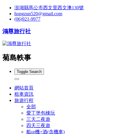
澎湖縣馬公市西文里西文澳130號
hongzun520@gmail.com
(06)921-9977
鴻尊旅行社
菊島軼事
Toggle Search
網站首頁
租車資訊
旅遊行程
全部
愛丁堡包棟玩
三天二夜遊
四天三夜遊
船or機+酒(含機車)