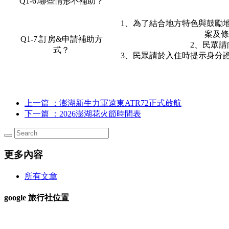
Q1-6.哪些情形不補助？
1、為了結合地方特色與鼓勵
案及條
Q1-7.訂房&申請補助方
2、民眾
式？
3、民眾請於入住時提示身分
上一篇
：澎湖新生力軍遠東ATR72正式啟航
下一篇
：2026澎湖花火節時間表
更多內容
所有文章
google 旅行社位置