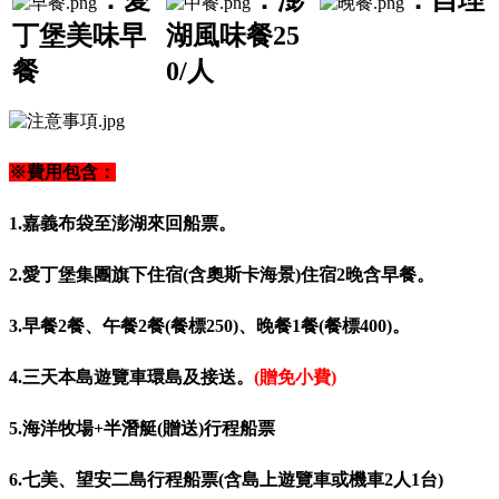
：
愛
：澎
：自理
丁堡美味早
湖風味餐25
餐
0/人
※費用包含：
1.嘉義布袋至澎湖來回船票。
2.愛丁堡集團旗下住宿(含奧斯卡海景)住宿2晚含早餐。
3.早餐2餐、午餐2餐(餐標250)、晚餐1餐
(餐標400)
。
4.三天本島遊覽車環島及接送
。
(贈免小費)
5.海洋牧場+半潛艇(贈送)行程船票
6.七美、望安二島行程船票(含島上遊覽車或機車2人1台)