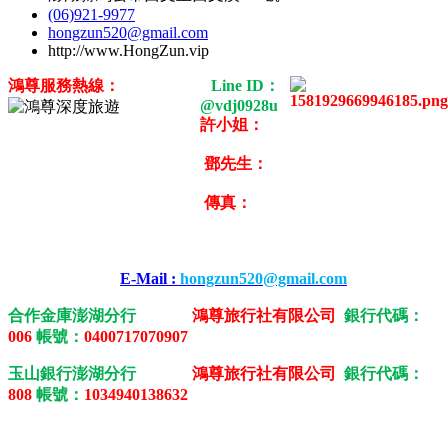
(06)921-9977
hongzun520@gmail.com
http://www.HongZun.vip
鴻
尊服務熱線：
(06
)92
1-9977
Line ID：
@vdj0928u
許小姐：
0956-979-292
鄧先生：
0922-676-737
傳真：
(06)921-5757
鴻尊旅行社有限公司地址：澎湖縣馬公
市西文澳130號
E-Mail :
hongzun520@gmail.co
m
合作金庫澎湖分行
戶名：
鴻尊旅行社有限公司
銀行代碼：
006
帳號：
0400717070907
玉山銀行澎湖分行
戶名：
鴻尊旅行社有限公司
銀行代碼：
808
帳號：
1034940138632
交觀乙字第00278 品保協會澎字第0079 統編：24271278