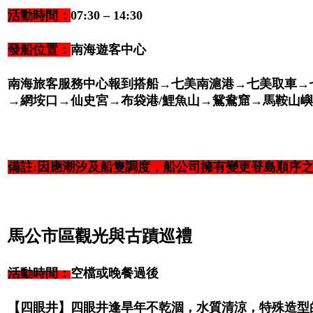
活動時間：
07:30 – 14:30
發船位置：
南海遊客中心
南海旅客服務中心報到搭船→七美南滬港→七美取車→
→網垵口→仙史宮→布袋港/鯉魚山→鴛鴦窟→馬鞍山
備註:因應潮汐及船隻調度，船公司擁有變更登島順序
馬公市區觀光與古蹟巡禮
活動時間：
空檔或晚餐過後
【四眼井】四眼井逢旱年不乾涸，水質清涼，特殊造型