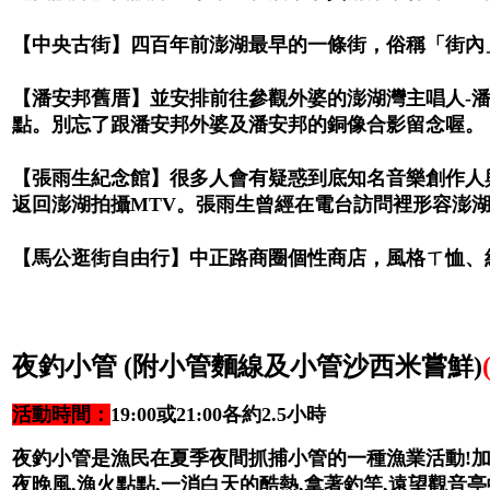
【中央古街】四百年前澎湖最早的一條街，俗稱「街內
【潘安邦舊厝】並安排前往參觀外婆的澎湖灣主唱人-
點。別忘了跟潘安邦外婆及潘安邦的銅像合影留念喔。
【張雨生紀念館】很多人會有疑惑到底知名音樂創作人
返回澎湖拍攝MTV。張雨生曾經在電台訪問裡形容澎
【馬公逛街自由行】中正路商圈個性商店，風格ㄒ恤、
夜釣小管 (附小管麵線及小管沙西米嘗鮮)
活動時間：
19:00或21:00各約2.5小時
夜釣小管是漁民在夏季夜間抓捕小管的一種漁業活動!加上
夜晚風,漁火點點,一消白天的酷熱,拿著釣竿,遠望觀音