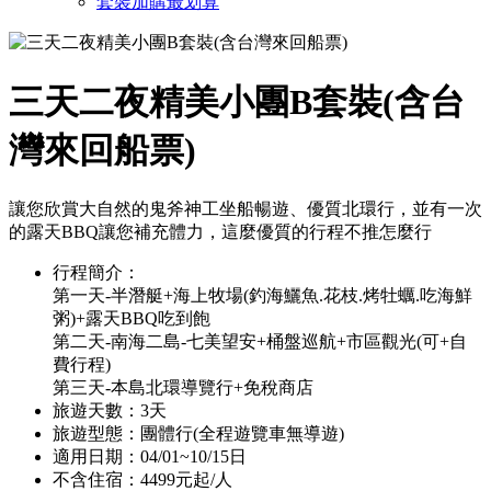
套裝加購最划算
三天二夜精美小團B套裝(含台
灣來回船票)
讓您欣賞大自然的鬼斧神工坐船暢遊、優質北環行，並有一次
的露天BBQ讓您補充體力，這麼優質的行程不推怎麼行
行程簡介：
第一天-半潛艇+海上牧場(釣海鱺魚.花枝.烤牡蠣.吃海鮮
粥)+露天BBQ吃到飽
第二天-南海二島-七美望安+桶盤巡航+市區觀光(可+自
費行程)
第三天-本島北環導覽行+免稅商店
旅遊天數：3天
旅遊型態：團體行(全程遊覽車無導遊)
適用日期：04/01~10/15日
不含住宿：4499元起/人