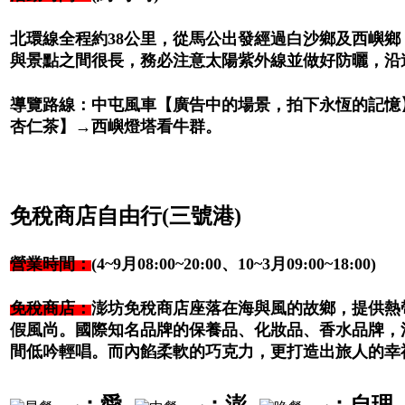
北環線全程約38公里，從馬公出發經過白沙鄉及西嶼
與景點之間很長，務必注意太陽紫外線並做好防曬，沿
導覽路線：中屯風車【廣告中的場景，拍下永恆的記憶
杏仁茶】→西嶼燈塔看牛群。
免稅商店自由行(三號港)
營業時間：
(4~9月08:00~20:00、10~3月09:00~18:00)
免稅商店：
澎坊免稅商店座落在海與風的故鄉，提供熱
假風尚。國際知名品牌的保養品、化妝品、香水品牌，
間低吟輕唱。而內餡柔軟的巧克力，更打造出旅人的幸