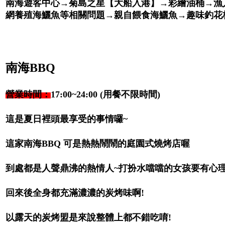
南海遊客中心→菊島之星【大船入港】→彩繪油桶→漁
網養殖海鱺魚等相關問題→親自餵食海鱺魚→趣味釣花
南海BBQ
營業時間：
17:00~24:00 (用餐不限時間)
這是夏日裡頭最享受的事情囉~
這家南海BBQ 可是熱熱鬧鬧的庭園式燒烤店喔
到處都是人聲鼎沸的熱情人~打扮水噹噹的女孩要有心理
回來後全身都充滿濃濃的炭烤味啊!
以露天的炭烤盟是來說整體上都不錯吃唷!