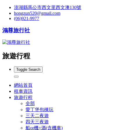
澎湖縣馬公市西文里西文澳130號
hongzun520@gmail.com
(06)921-9977
鴻尊旅行社
旅遊行程
Toggle Search
網站首頁
租車資訊
旅遊行程
全部
愛丁堡包棟玩
三天二夜遊
四天三夜遊
船or機+酒(含機車)