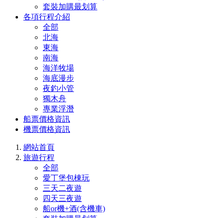
套裝加購最划算
各項行程介紹
全部
北海
東海
南海
海洋牧場
海底漫步
夜釣小管
獨木舟
專業浮潛
船票價格資訊
機票價格資訊
網站首頁
旅遊行程
全部
愛丁堡包棟玩
三天二夜遊
四天三夜遊
船or機+酒(含機車)