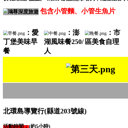
包含
小管麵、小管生魚片
：
愛
：澎
：市
丁堡美味早
湖風味餐250/
區美食
自理
餐
人
北環島導覽行(縣道203號線)
活動時間：
(約5小時)