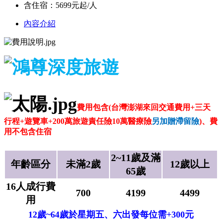
含住宿：5699元起/人
內容介紹
費用包含(
台灣澎湖來回交通費用+
三天
行程+
遊覽車
+200萬旅遊責任險10萬醫療險
另加贈滯留險
)、費
用不包含住宿
2~11歲及滿
年齡區分
未滿2歲
12歲以上
65歲
16人成行費
700
4199
4499
用
12歲~64歲於星期五、六出發每位需+300元