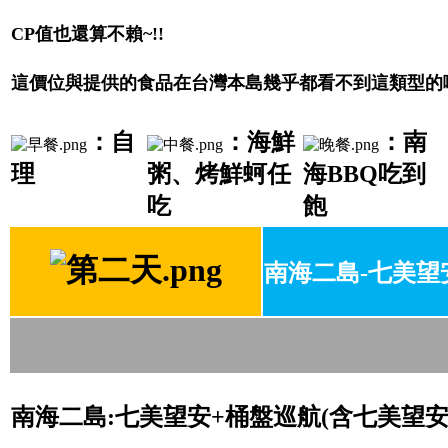
CP值也還算不賴~!!
這價位與提供的食品在台灣本島幾乎都看不到這類型的
：
自
：
海鮮
：南
理
粥
、烤鮮蚵任
海BBQ吃到
吃
飽
南海二島-七美望
南海二島:七美望安+桶盤巡航(含七美望